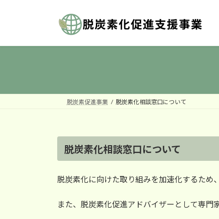
コ
ナ
ン
ビ
テ
ゲ
ン
ー
ツ
シ
へ
ョ
ス
ン
キ
に
ッ
移
脱炭素促進事業
脱炭素化相談窓口について
プ
動
脱炭素化相談窓口について
脱炭素化に向けた取り組みを加速化するため
また、脱炭素化促進アドバイザーとして専門